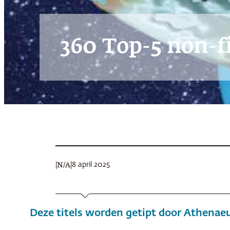
360 Top-5 non-fi
|
|
8 april 2025
N/A
Deze titels worden getipt door Athena