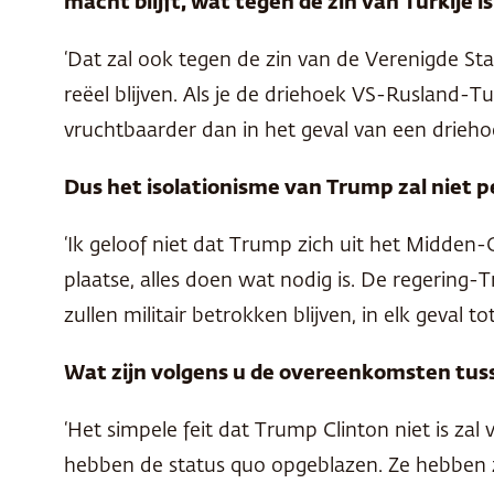
macht blijft, wat tegen de zin van Turkije is
‘Dat zal ook tegen de zin van de Verenigde St
reëel blijven. Als je de driehoek VS-Rusland-T
vruchtbaarder dan in het geval van een drieho
Dus het isolationisme van Trump zal niet per
‘Ik geloof niet dat Trump zich uit het Midden-
plaatse, alles doen wat nodig is. De regering-
zullen militair betrokken blijven, in elk geval
Wat zijn volgens u de overeenkomsten tus
‘Het simpele feit dat Trump Clinton niet is z
hebben de status quo opgeblazen. Ze hebben 