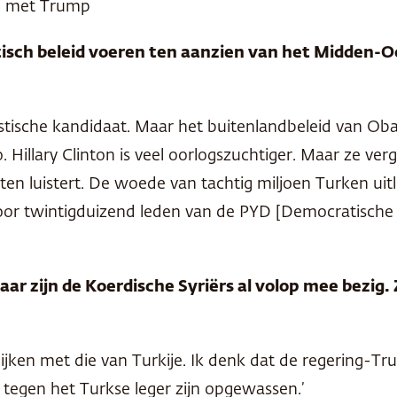
en met Trump
stisch beleid voeren ten aanzien van het Midden-O
stische kandidaat. Maar het buitenlandbeleid van Obam
Hillary Clinton is veel oorlogszuchtiger. Maar ze vergis
en luistert. De woede van tachtig miljoen Turken uit
oor twintigduizend leden van de
PYD
[Democratische U
, daar zijn de Koerdische Syriërs al volop mee bez
elijken met die van Turkije. Ik denk dat de regering-T
 tegen het Turkse leger zijn opgewassen.’