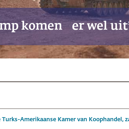
ump komen er wel uit
de Turks-Amerikaanse Kamer van Koophandel, z