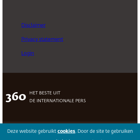
Disclaimer
Privacy statement
Login
HET BESTE UIT
360
DE INTERNATIONALE PERS
Facebook
LinkedIn
Twitter
Volg 360
Deze website gebruikt
cookies
. Door de site te gebruiken