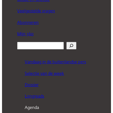
Veelgestelde vragen
Abonneren
Mijn 360
Z
o
e
Vandaag in de buitenlandse pers
k
Selectie van de week
e
n
Dossier
Longreads
Agenda