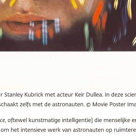
r Stanley Kubrick met acteur Keir Dullea. In deze sci
 schaakt zelfs met de astronauten. © Movie Poster Ima
nce
, oftewel kunstmatige intelligentie] die menselijk
m het intensieve werk van astronauten op ruimterei