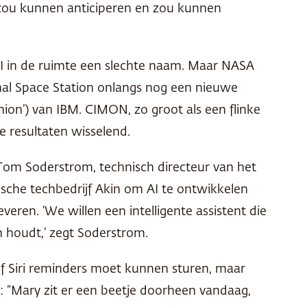
 zou kunnen anticiperen en zou kunnen
AI in de ruimte een slechte naam. Maar
NASA
onal Space Station onlangs nog een nieuwe
nion’) van
IBM
.
CIMON
, zo groot als een flinke
e resultaten wisselend.
 Tom Soderstrom, technisch directeur van het
che techbedrijf Akin om AI te ontwikkelen
ren. ‘We willen een intelligente assistent die
n houdt,’ zegt Soderstrom.
 of Siri reminders moet kunnen sturen, maar
 “Mary zit er een beetje doorheen vandaag,