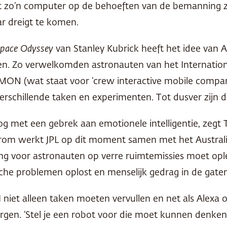
dat zo’n computer op de behoeften van de bemanning
ar dreigt te komen.
Space Odyssey
van Stanley Kubrick heeft het idee van 
nten. Zo verwelkomden astronauten van het Internati
IMON
(wat staat voor ‘crew interactive mobile compa
verschillende taken en experimenten. Tot dusver zijn d
g met een gebrek aan emotionele intelligentie, zegt
arom werkt
JPL
op dit moment samen met het Australis
g voor astronauten op verre ruimtemissies moet opleve
che problemen oplost en menselijk gedrag in de gate
AI niet alleen taken moeten vervullen en net als Alexa
en. ‘Stel je een robot voor die moet kunnen denken: