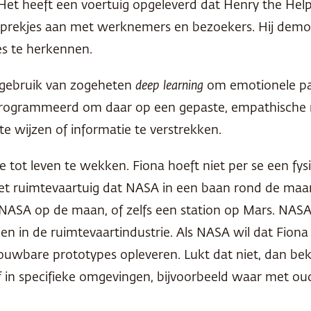
. Het heeft een voertuig opgeleverd dat Henry the Hel
sprekjes aan met werknemers en bezoekers. Hij demon
s te herkennen.
 gebruik van zogeheten
deep learning
om emotionele pat
eprogrammeerd om daar op een gepaste, empathische m
 te wijzen of informatie te verstrekken.
 tot leven te wekken. Fiona hoeft niet per se een fy
et ruimtevaartuig dat
NASA
in een baan rond de maan
NASA
op de maan, of zelfs een station op Mars.
NAS
en in de ruimtevaartindustrie. Als
NASA
wil dat Fiona
uwbare prototypes opleveren. Lukt dat niet, dan beki
of in specifieke omgevingen, bijvoorbeeld waar met 