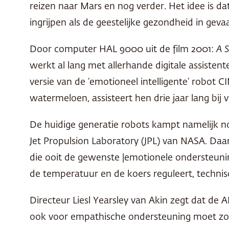
reizen naar Mars en nog verder. Het idee is 
ingrijpen als de geestelijke gezondheid in geva
Door computer
HAL
9000 uit de film 2001:
A 
werkt al lang met allerhande digitale assiste
versie van de ‘emotioneel intelligente’ robot
C
watermeloen, assisteert hen drie jaar lang bij 
De huidige generatie robots kampt namelijk no
Jet Propulsion Laboratory (
JPL
) van
NASA
. Da
die ooit de gewenste |emotionele ondersteunin
de temperatuur en de koers reguleert, technis
Directeur Liesl Yearsley van Akin zegt dat de 
ook voor empathische ondersteuning moet zorg