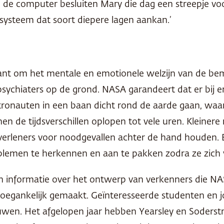
an de computer besluiten Mary die dag een streepje v
systeem dat soort diepere lagen aankan.’
sant om het mentale en emotionele welzijn van de be
sychiaters op de grond.
NASA
garandeert dat er bij e
tronauten in een baan dicht rond de aarde gaan, waar
 de tijdsverschillen oplopen tot vele uren. Kleinere 
verleners voor noodgevallen achter de hand houden. E
oblemen te herkennen en aan te pakken zodra ze zich
 informatie over het ontwerp van verkenners die
NA
t toegankelijk gemaakt. Geïnteresseerde studenten e
uwen. Het afgelopen jaar hebben Yearsley en Soderst