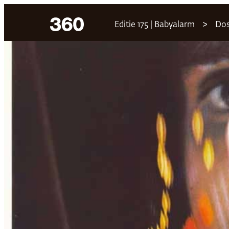
Ga
Editie 175 | Babyalarm
Dos
naar
de
inhoud