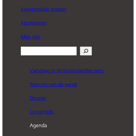
Veelgestelde vragen
Abonneren
Mijn 360
Z
o
e
Vandaag in de buitenlandse pers
k
Selectie van de week
e
n
Dossier
Longreads
Agenda