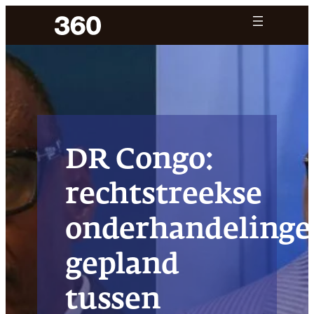
Ga
naar
de
inhoud
DR Congo:
rechtstreekse
onderhandeling
gepland
tussen