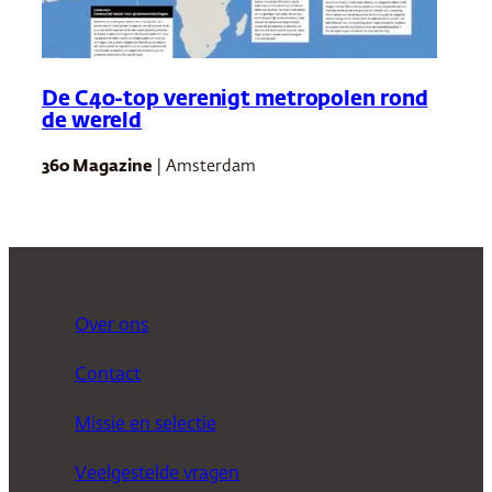
De C40-top verenigt metropolen rond
de wereld
360 Magazine
| Amsterdam
Over ons
Contact
Missie en selectie
Veelgestelde vragen