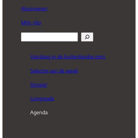
Abonneren
Mijn 360
Z
o
e
Vandaag in de buitenlandse pers
k
Selectie van de week
e
n
Dossier
Longreads
Agenda