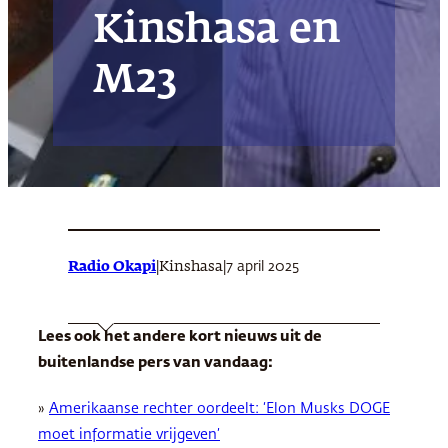
Kinshasa en
M23
Radio Okapi
|
|
7 april 2025
Kinshasa
Lees ook het andere kort nieuws uit de
buitenlandse pers van vandaag:
»
Amerikaanse rechter oordeelt: ‘Elon Musks DOGE
moet informatie vrijgeven’