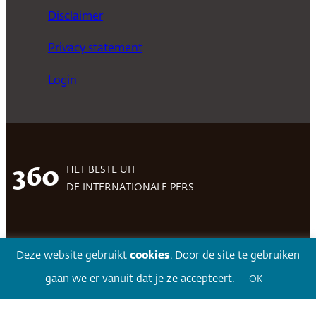
Disclaimer
Privacy statement
Login
HET BESTE UIT
360
DE INTERNATIONALE PERS
Facebook
LinkedIn
Twitter
Volg 360
Deze website gebruikt
cookies
. Door de site te gebruiken
gaan we er vanuit dat je ze accepteert.
OK