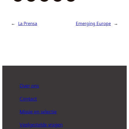
←
La Prensa
Emerging Europe
→
Over ons
Contact
Missie en selectie
Veelgestelde vragen