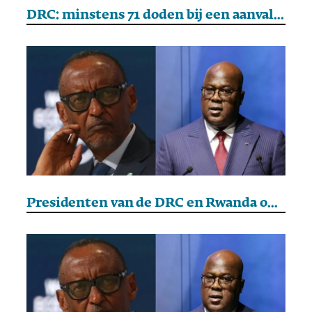
DRC: minstens 71 doden bij een aanval van ADF-rebellen
Presidenten van de DRC en Rwanda ontmoeten elkaar in Doha om vrede te bespreken