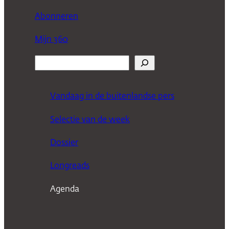
Abonneren
Mijn 360
Z
o
e
Vandaag in de buitenlandse pers
k
Selectie van de week
e
n
Dossier
Longreads
Agenda