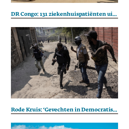
DR Congo: 131 ziekenhuispatiënten uit Goma gekidnapt door M23
Rode Kruis: ‘Gevechten in Democratische Republiek Congo worden heviger’