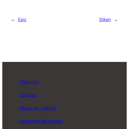
←
Epic
Diken
→
Over ons
Contact
Missie en selectie
Veelgestelde vragen