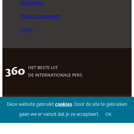
Disclaimer
Privacy statement
Login
HET BESTE UIT
360
DE INTERNATIONALE PERS
Facebook
LinkedIn
Twitter
Volg 360
Deze website gebruikt
cookies
. Door de site te gebruiken
gaan we er vanuit dat je ze accepteert.
OK