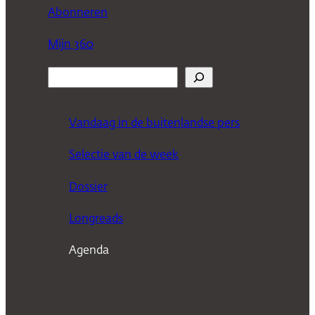
Abonneren
Mijn 360
Z
o
e
Vandaag in de buitenlandse pers
k
Selectie van de week
e
n
Dossier
Longreads
Agenda