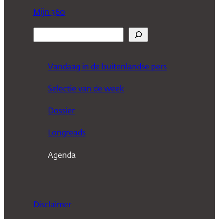
Mijn 360
Z
o
e
Vandaag in de buitenlandse pers
k
Selectie van de week
e
n
Dossier
Longreads
Agenda
Disclaimer