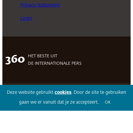
Privacy statement
Login
HET BESTE UIT
360
DE INTERNATIONALE PERS
Facebook
LinkedIn
Twitter
Volg 360
Deze website gebruikt
cookies
. Door de site te gebruiken
gaan we er vanuit dat je ze accepteert.
OK