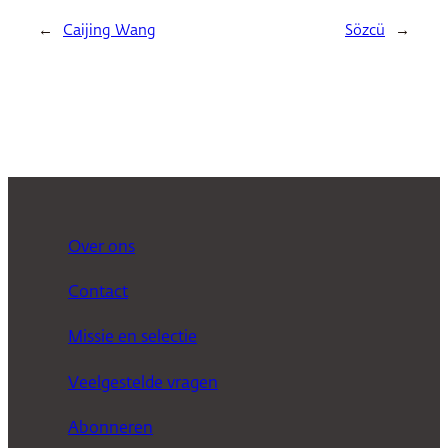
←
Caijing Wang
Sözcü
→
Over ons
Contact
Missie en selectie
Veelgestelde vragen
Abonneren