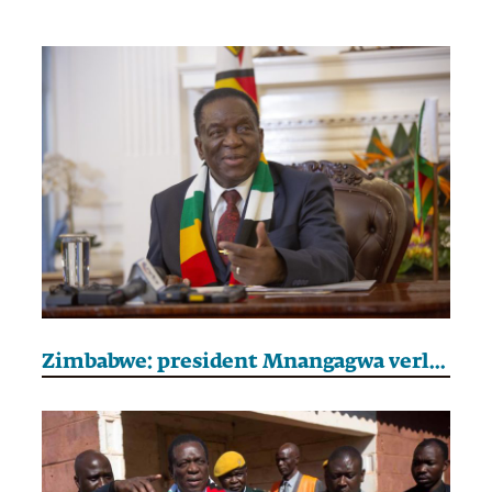
Zimbabwe: president Mnangagwa verlengt ambtstermijn tot 2030