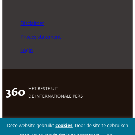
Disclaimer
Privacy statement
Login
HET BESTE UIT
360
DE INTERNATIONALE PERS
Facebook
LinkedIn
Twitter
Volg 360
Deze website gebruikt
cookies
. Door de site te gebruiken