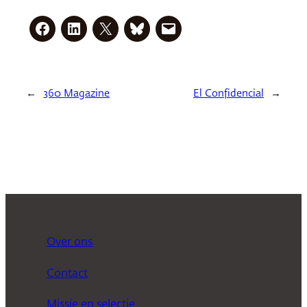
←
360 Magazine
El Confidencial
→
Over ons
Contact
Missie en selectie