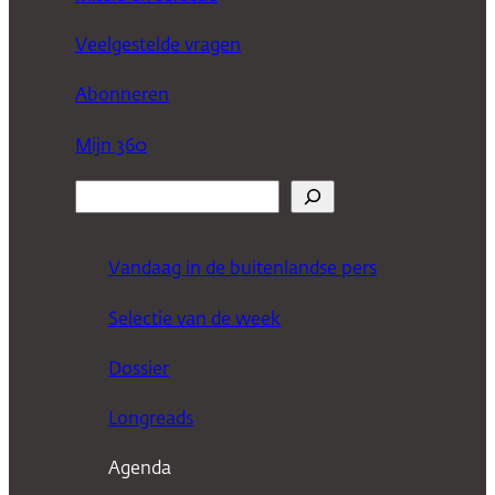
Veelgestelde vragen
Abonneren
Mijn 360
Z
o
e
Vandaag in de buitenlandse pers
k
Selectie van de week
e
n
Dossier
Longreads
Agenda