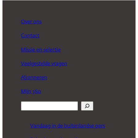
Over ons
Contact
Missie en selectie
Veelgestelde vragen
Abonneren
Mijn 360
Z
o
e
Vandaag in de buitenlandse pers
k