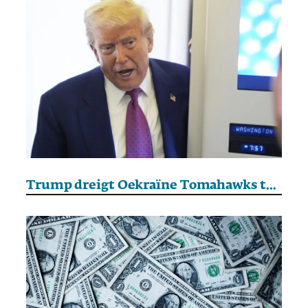
Trump dreigt Oekraïne Tomahawks te leveren als Poetin niet inzet op vrede