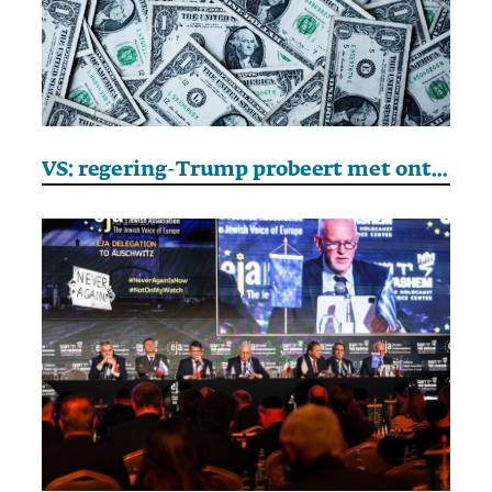
VS: regering-Trump probeert met ontslagpremie aantal ambtenaren te verlagen