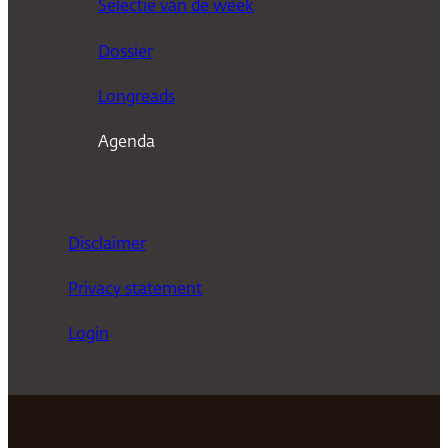
Selectie van de week
e
n
Dossier
Longreads
Agenda
Disclaimer
Privacy statement
Login