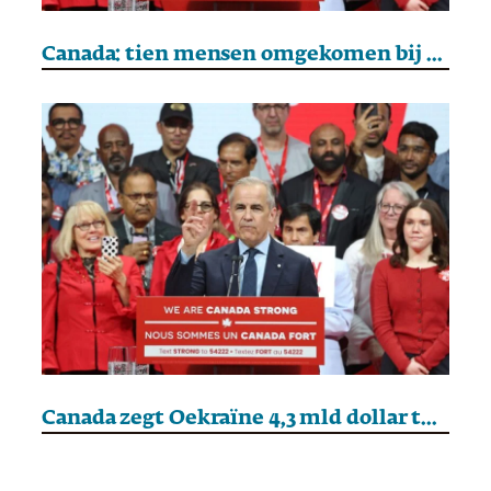
Canada: tien mensen omgekomen bij een schietpartij
Canada zegt Oekraïne 4,3 mld dollar toe en kondigt sancties tegen Rusland aan