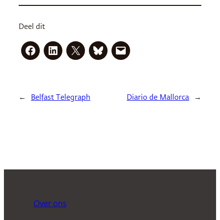
Deel dit
←
Belfast Telegraph
Diario de Mallorca
→
Over ons