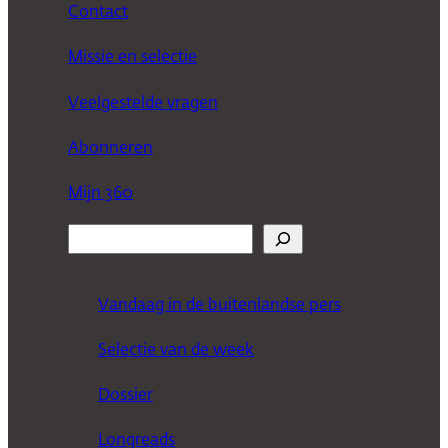
Contact
Missie en selectie
Veelgestelde vragen
Abonneren
Mijn 360
Z
o
e
Vandaag in de buitenlandse pers
k
Selectie van de week
e
n
Dossier
Longreads