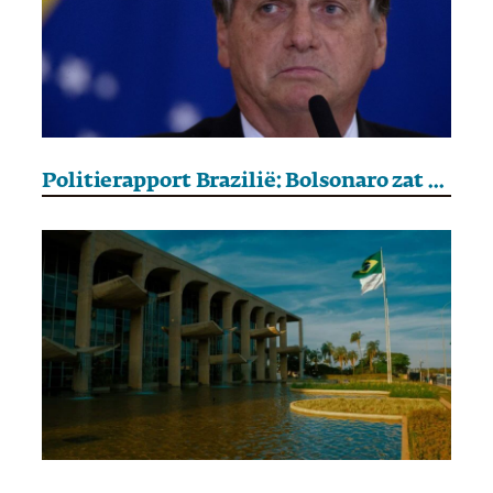
Politierapport Brazilië: Bolsonaro zat achter de couppoging in 2022