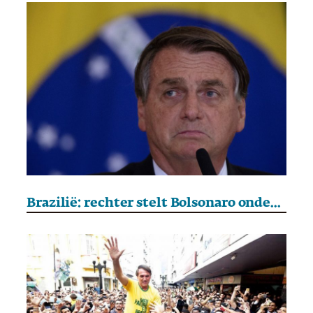
Brazilië: rechter stelt Bolsonaro onder verscherpt toezicht vanwege ‘vluchtgevaar’