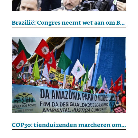
Brazilië: Congres neemt wet aan om Bolsonaro’s gevangenisstraf te verkorten
COP30: tienduizenden marcheren om druk uit te oefenen op onderhandelaars