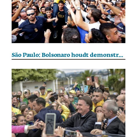
São Paulo: Bolsonaro houdt demonstratie om amnestie voor coupplegers te eisen