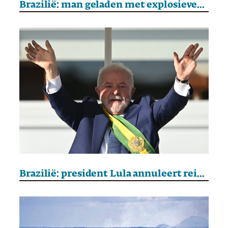
Brazilië: man geladen met explosieven sterft voor het Hooggerechtshof
Brazilië: president Lula annuleert reis naar BRICS-top na ‘ernstig’ ongeluk