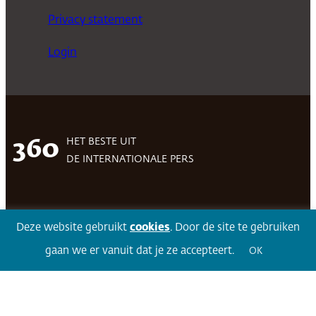
Privacy statement
Login
HET BESTE UIT
360
DE INTERNATIONALE PERS
Facebook
LinkedIn
Twitter
Volg 360
Deze website gebruikt
cookies
. Door de site te gebruiken
gaan we er vanuit dat je ze accepteert.
OK