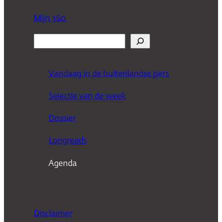
Mijn 360
Z
o
e
Vandaag in de buitenlandse pers
k
Selectie van de week
e
n
Dossier
Longreads
Agenda
Disclaimer