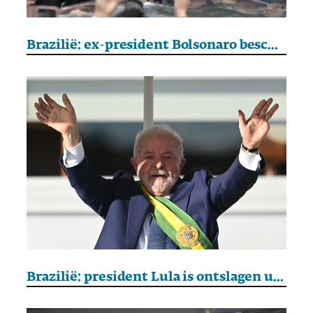
Brazilië: ex-president Bolsonaro beschuldigd van poging tot staatsgreep
Brazilië: president Lula is ontslagen uit het ziekenhuis