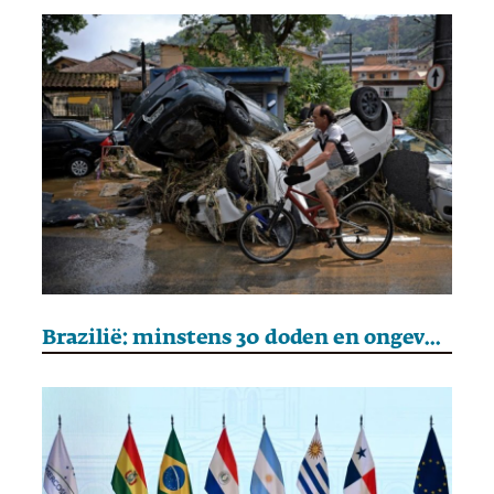
Brazilië: minstens 30 doden en ongeveer 40 vermisten na hevige regenval