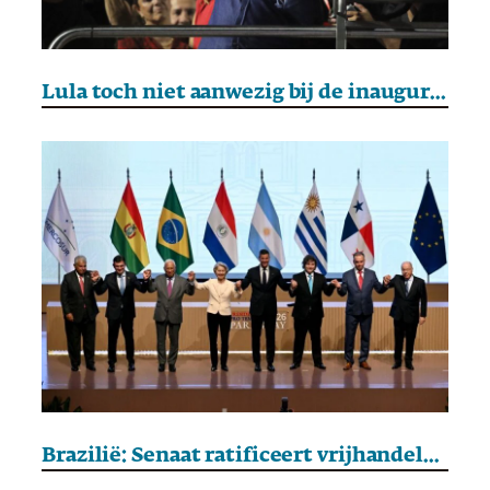
Lula toch niet aanwezig bij de inauguratie van Chileense president Kast
Brazilië: Senaat ratificeert vrijhandelsakkoord tussen EU en Mercosur