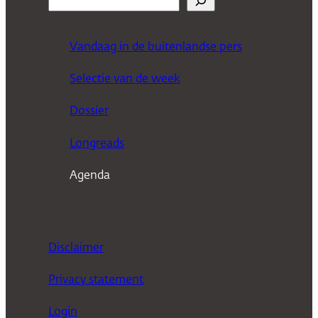
o
e
Vandaag in de buitenlandse pers
k
Selectie van de week
e
n
Dossier
Longreads
Agenda
Disclaimer
Privacy statement
Login