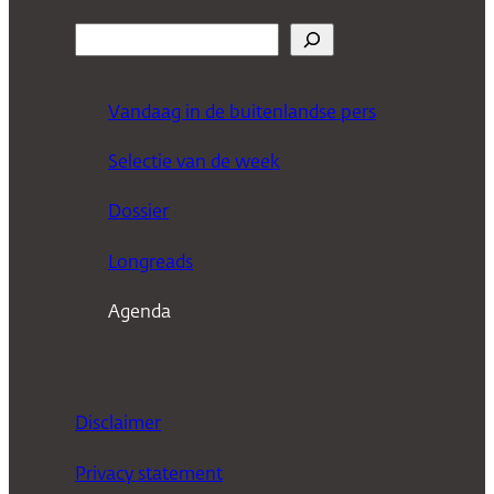
Z
o
e
Vandaag in de buitenlandse pers
k
Selectie van de week
e
n
Dossier
Longreads
Agenda
Disclaimer
Privacy statement