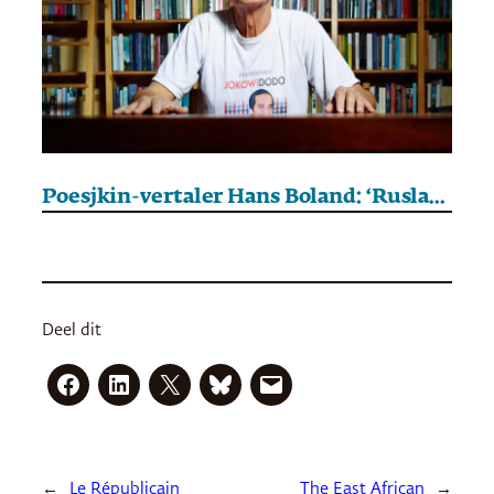
Poesjkin-vertaler Hans Boland: ‘Rusland is uit Oekraïne ontstaan en niet andersom’
Deel dit
←
Le Républicain
The East African
→