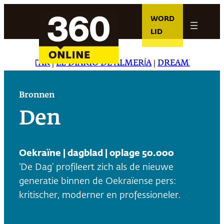
Ga
WORD
naar
LID
de
inhoud
ILY STAR
|
EL DIARIO DE ALMERÍA
|
DREAMING IN JAP
Bronnen
Den
Oekraïne | dagblad | oplage 50.000
‘De Dag’ profileert zich als de nieuwe
generatie binnen de Oekraïense pers:
kritischer, moderner en professioneler.