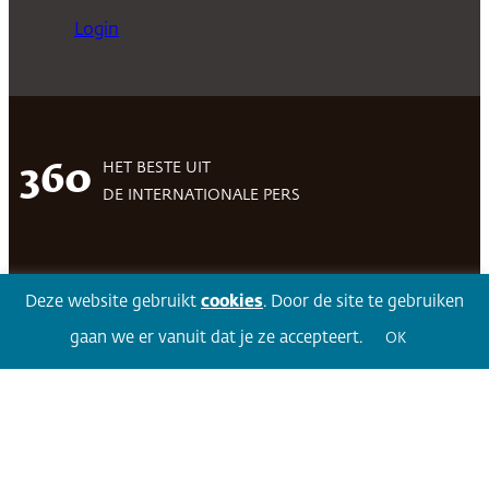
Login
HET BESTE UIT
360
DE INTERNATIONALE PERS
Facebook
LinkedIn
Twitter
Volg 360
Deze website gebruikt
cookies
. Door de site te gebruiken
gaan we er vanuit dat je ze accepteert.
OK