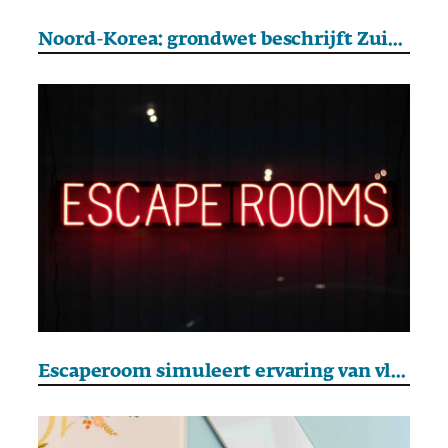
Noord-Korea: grondwet beschrijft Zuid-Korea nu als een ‘vijandige staat’
Escaperoom simuleert ervaring van vluchten uit Noord-Korea