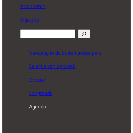
Abonneren
Mijn 360
Z
o
e
Vandaag in de buitenlandse pers
k
Selectie van de week
e
n
Dossier
Longreads
Agenda