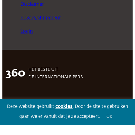
Disclaimer
Privacy statement
Login
HET BESTE UIT
360
DE INTERNATIONALE PERS
Facebook
LinkedIn
Twitter
Volg 360
Deze website gebruikt
cookies
. Door de site te gebruiken
gaan we er vanuit dat je ze accepteert.
OK