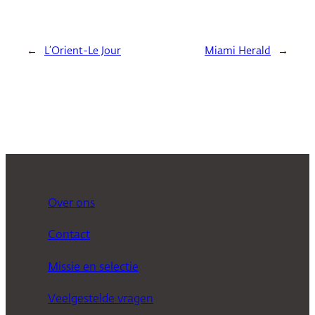
←
L’Orient-Le Jour
Miami Herald
→
Over ons
Contact
Missie en selectie
Veelgestelde vragen