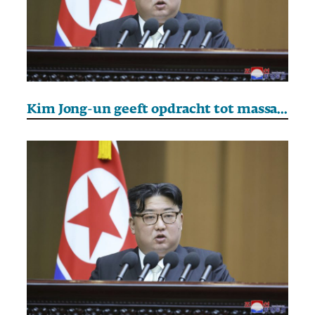
Kim Jong-un geeft opdracht tot massaproductie van explosieve drones