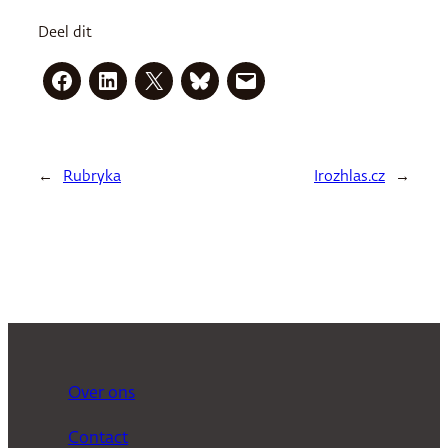
Deel dit
←
Rubryka
Irozhlas.cz
→
Over ons
Contact