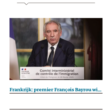
Frankrijk: premier François Bayrou wil akkoorden met Algerije herzien