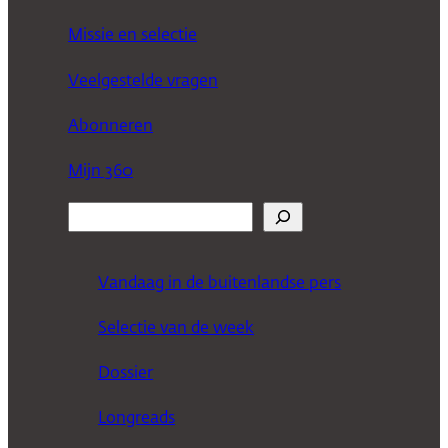
Missie en selectie
Veelgestelde vragen
Abonneren
Mijn 360
Z
o
e
Vandaag in de buitenlandse pers
k
Selectie van de week
e
n
Dossier
Longreads