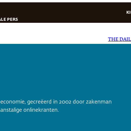
K
LE PERS
THE DAILY STAR
 en economie, gecreëerd in 2002 door zakenman
nstalige onlinekranten.