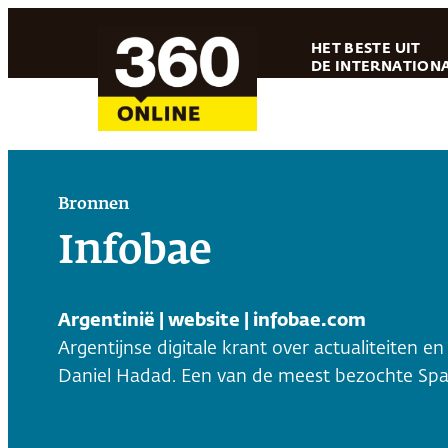
Ga
HET BESTE UIT
naar
DE INTERNATIONA
de
inhoud
Bronnen
Infobae
Argentinië | website | infobae.com
Argentijnse digitale krant over actualiteiten
Daniel Hadad. Een van de meest bezochte Spaa