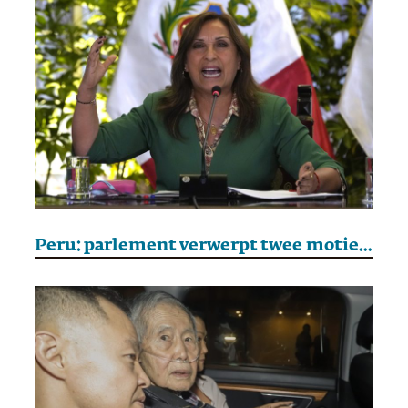
Peru: parlement verwerpt twee moties van wantrouwen tegen president Boluarte