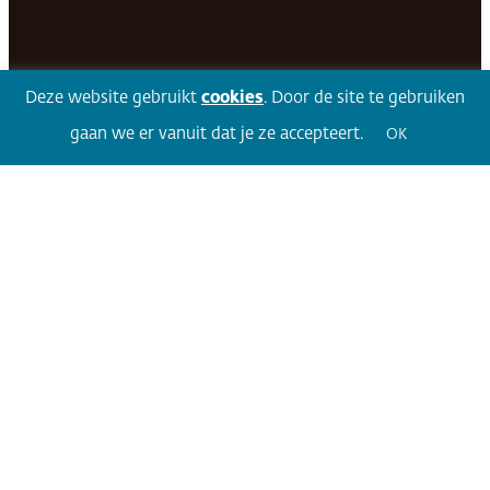
Facebook
LinkedIn
Twitter
Volg 360
Deze website gebruikt
cookies
. Door de site te gebruiken
gaan we er vanuit dat je ze accepteert.
OK