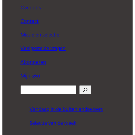
Over ons
Contact
Missie en selectie
Veelgestelde vragen
Abonneren
Mijn 360
Z
o
e
Vandaag in de buitenlandse pers
k
Selectie van de week
e
n