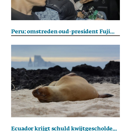
Peru: omstreden oud-president Fujimori vrijgelaten
Ecuador krijgt schuld kwijtgescholden in ruil voor natuurbescherming