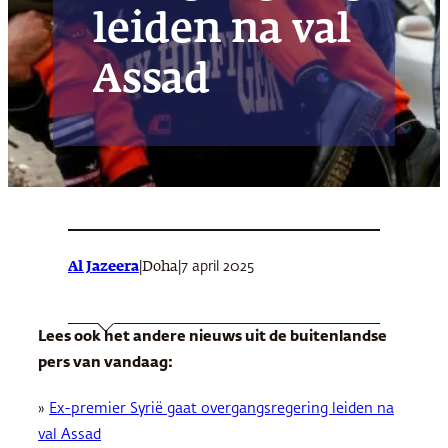
leiden na val
Assad
Al Jazeera
|
|
7 april 2025
Doha
Lees ook het andere nieuws uit de buitenlandse
pers van vandaag:
»
Ex-premier Syrië gaat overgangsregering leiden na
val Assad