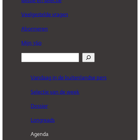
Missie en selectie
Veelgestelde vragen
Abonneren
Mijn 360
Z
o
e
Vandaag in de buitenlandse pers
k
Selectie van de week
e
n
Dossier
Longreads
Agenda