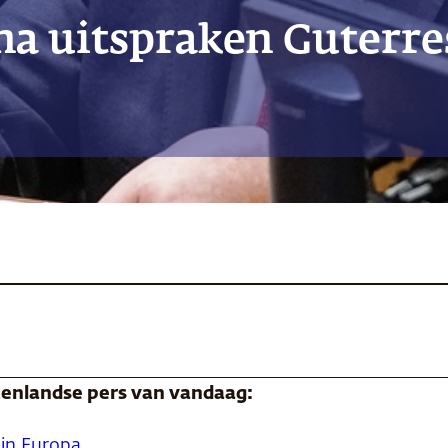
na uitspraken Guterre
itenlandse pers van vandaag:
in Europa