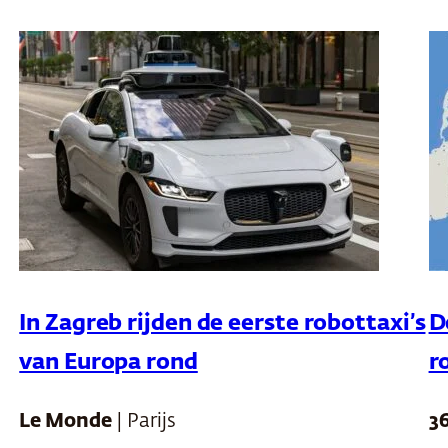
In Zagreb rijden de eerste robottaxi’s
D
van Europa rond
r
Le Monde
| Parijs
3