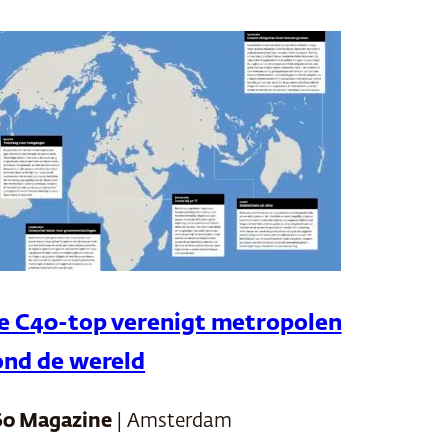
e C40-top verenigt metropolen
ond de wereld
60 Magazine
| Amsterdam