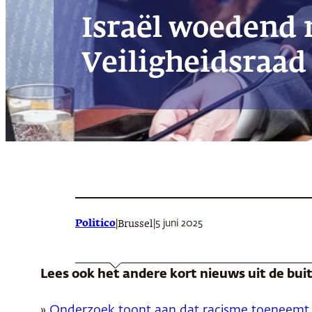
Israël woedend 
Veiligheidsraad
Politico
|
|
5 juni 2025
Brussel
Lees ook het andere kort nieuws uit de bu
»
Onderzoek toont aan dat racisme toeneemt 