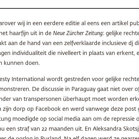
er wij in een eerdere editie al eens een artikel publi
het haarfijn uit in de
Neue Zürcher Zeitung
: gelijke rech
akt aan de hand van een zelfverklaarde inclusieve dj d
lagen individualiteit die nivelleert in plaats van erke
an kunnen doen.
y International wordt gestreden voor gelijke recht
emonstreren. De discussie in Paraguay gaat niet over
nder van transpersonen überhaupt moet worden erke
zijn dorp op Facebook en werd vanwege deze post gear
ng moedigde op social media aan om de repressie o
nu een straf van 22 maanden uit. En Aleksandra Skotsji