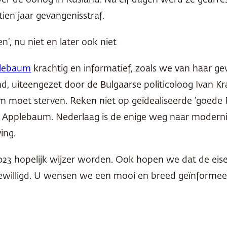
er de oorlog in Rusland. Na elf dagen werd ze gearre
ien jaar gevangenisstraf.
’, nu niet en later ook niet
lebaum
krachtig en informatief, zoals we van haar ge
iteengezet door de Bulgaarse politicoloog Ivan Kraste
m moet sterven. Reken niet op geïdealiseerde ‘goede 
s Applebaum. Nederlaag is de enige weg naar modernitei
ing.
023 hopelijk wijzer worden. Ook hopen we dat de eise
gewilligd. U wensen we een mooi en breed geïnformee