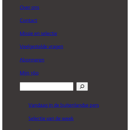
Over ons
Contact
Missie en selectie
Veelgestelde vragen
Abonneren
Mijn 360
Z
o
e
Vandaag in de buitenlandse pers
k
Selectie van de week
e
n