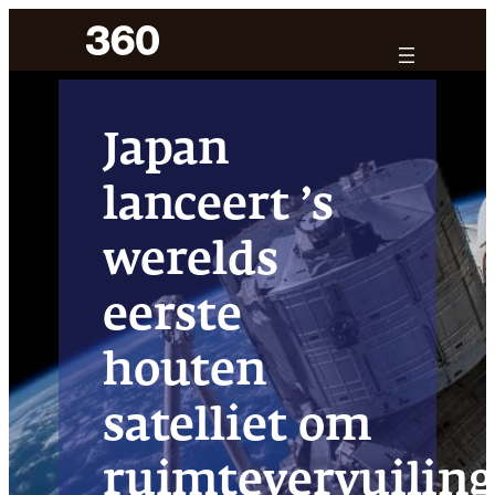
Ga
naar
de
inhoud
Japan
lanceert ’s
werelds
eerste
houten
satelliet om
ruimtevervuilin