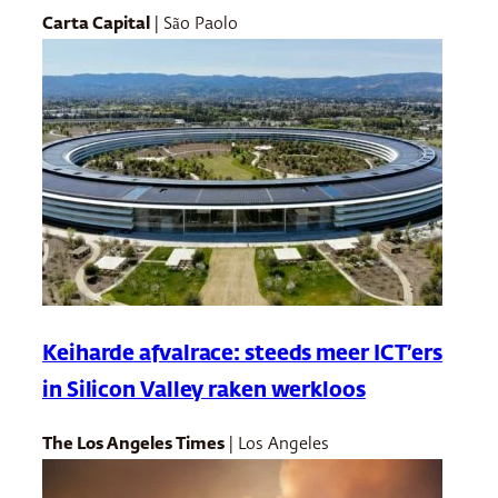
Carta Capital
| São Paolo
Keiharde afvalrace: steeds meer ICT’ers
in Silicon Valley raken werkloos
The Los Angeles Times
| Los Angeles