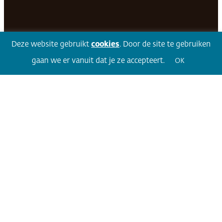
Facebook
LinkedIn
Twitter
Volg 360
Deze website gebruikt
cookies
. Door de site te gebruiken
gaan we er vanuit dat je ze accepteert.
OK