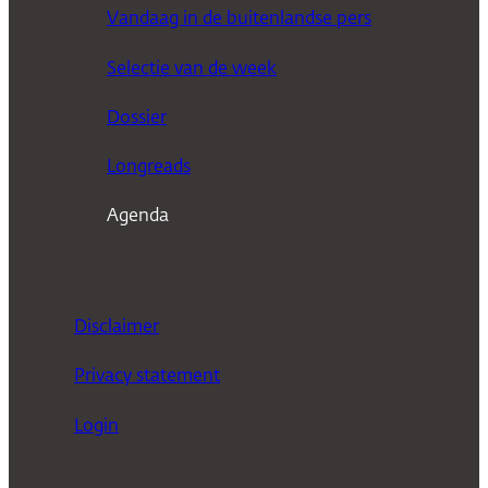
e
Vandaag in de buitenlandse pers
k
Selectie van de week
e
n
Dossier
Longreads
Agenda
Disclaimer
Privacy statement
Login