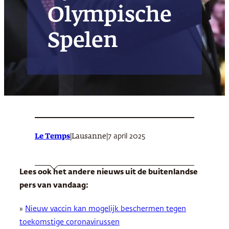
Olympische
Spelen
Le Temps
|
|
7 april 2025
Lausanne
Lees ook het andere nieuws uit de buitenlandse
pers van vandaag:
»
Nieuw vaccin kan mogelijk beschermen tegen
toekomstige coronavirussen