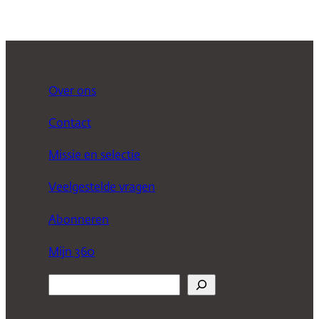
Over ons
Contact
Missie en selectie
Veelgestelde vragen
Abonneren
Mijn 360
Z
o