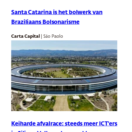
Santa Catarina is het bolwerk van
Braziliaans Bolsonarisme
Carta Capital
| São Paolo
Keiharde afvalrace: steeds meer ICT’ers