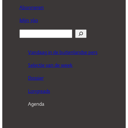
Abonneren
Mijn 360
Z
o
e
Vandaag in de buitenlandse pers
k
Selectie van de week
e
n
Dossier
Longreads
Agenda