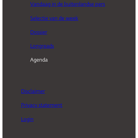
e
Vandaag in de buitenlandse pers
k
Selectie van de week
e
n
Dossier
Longreads
Agenda
Disclaimer
Privacy statement
Login