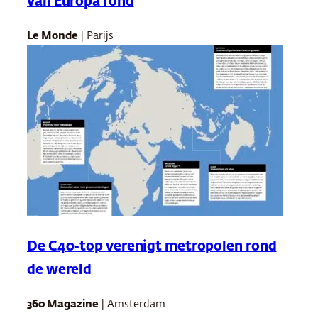
van Europa rond
Le Monde
| Parijs
De C40-top verenigt metropolen rond
de wereld
360 Magazine
| Amsterdam