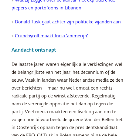
»
Wat zij zeggen over de aanval met exploderende
piepers en portofoons in Libanon
»
Donald Tusk gaat achter zijn politieke vijanden aan
»
Crunchyroll maakt India ‘animerijp’
Aandacht ontsnapt
De laatste jaren waren eigenlijk alle verkiezingen wel
de belangrijkste van het jaar, het decennium of de
eeuw. Vaak in landen waar Nederlandse media zelden
over berichten – maar nu wel, omdat een rechts-
radicale partij op de winst afstevende. Regelmatig
nam de verenigde oppositie het dan op tegen die
partij. Veel media maakten een liveblog aan om te
volgen hoe bijvoorbeeld de groene Van der Bellen het
in Oostenrijk opnam tegen de presidentskandidaat
van de FPÖ. Of Tusk in Polen namens bijna de hele