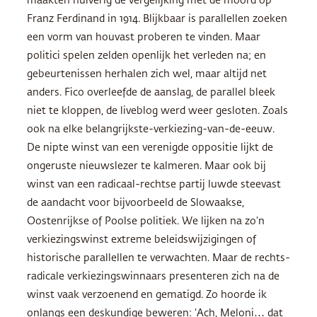
maakten huiverig de vergelijking met de moord op
Franz Ferdinand in 1914. Blijkbaar is parallellen zoeken
een vorm van houvast proberen te vinden. Maar
politici spelen zelden openlijk het verleden na; en
gebeurtenissen herhalen zich wel, maar altijd net
anders. Fico overleefde de aanslag, de parallel bleek
niet te kloppen, de liveblog werd weer gesloten. Zoals
ook na elke belangrijkste-verkiezing-van-de-eeuw.
De nipte winst van een verenigde oppositie lijkt de
ongeruste nieuwslezer te kalmeren. Maar ook bij
winst van een radicaal-rechtse partij luwde steevast
de aandacht voor bijvoorbeeld de Slowaakse,
Oostenrijkse of Poolse politiek. We lijken na zo’n
verkiezingswinst extreme beleidswijzigingen of
historische parallellen te verwachten. Maar de rechts-
radicale verkiezingswinnaars presenteren zich na de
winst vaak verzoenend en gematigd. Zo hoorde ik
onlangs een deskundige beweren: ‘Ach, Meloni… dat