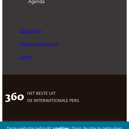
Agenda
Disclaimer
Privacy statement
Login
HET BESTE UIT
360
DE INTERNATIONALE PERS
Facebook
LinkedIn
Twitter
Volg 360
Deze website gebruikt
cookies
. Door de site te gebruiken