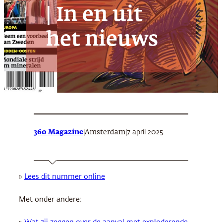
| In en uit
het nieuws
360 Magazine
|
|
7 april 2025
Amsterdam
»
Lees dit nummer online
Met onder andere: