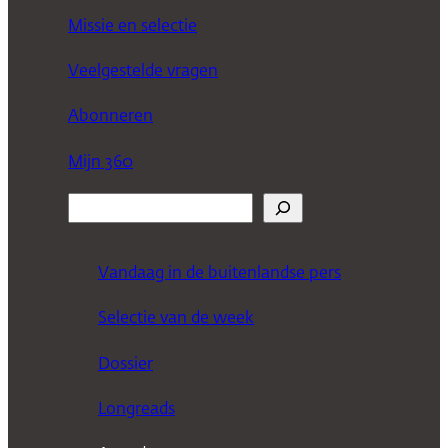
Missie en selectie
Veelgestelde vragen
Abonneren
Mijn 360
Z
o
e
Vandaag in de buitenlandse pers
k
Selectie van de week
e
n
Dossier
Longreads