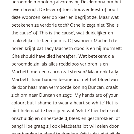
beroemde monoloog alvorens hij Desdemona om het
leven brengt. De lezer of toeschouwer leest of hoort
deze woorden keer op keer en begrijpt ze. Maar wat
betekenen ze verdorie toch? Othello zegt niet ‘She is
the cause’ of ‘This is the cause’, wat duidelijker en
makkelijker te begrijpen is. Of wanneer Macbeth te
horen krijgt dat Lady Macbeth dood is en hij murmelt:
‘She should have died hereafter’. Wat betekent die
beroemde zin, als alles reddeloos verloren is en
Macbeth meteen daarna zal sterven? Maar ook Lady
Macbeth, haar handen besmeurd met het bloed van
de door haar man vermoorde koning Duncan, draait
zich om naar Duncan en zegt: ‘My hands are of your
colour; but I shame to wear a heart so white’ Het is
niet helemaal te begrijpen wat ‘white’ hier betekent:
onschuldig en onbezoedeld, bleek en geschrokken, of
bang? Hoe graag zij ook Macbeths lot wil delen door