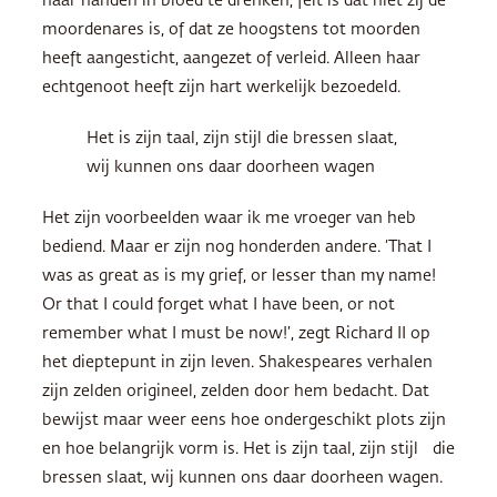
haar handen in bloed te drenken, feit is dat niet zij de
moordenares is, of dat ze hoogstens tot moorden
heeft aangesticht, aangezet of verleid. Alleen haar
echtgenoot heeft zijn hart werkelijk bezoedeld.
Het is zijn taal, zijn stijl die bressen slaat,
wij kunnen ons daar doorheen wagen
Het zijn voorbeelden waar ik me vroeger van heb
bediend. Maar er zijn nog honderden andere. ‘That I
was as great as is my grief, or lesser than my name!
Or that I could forget what I have been, or not
remember what I must be now!’, zegt Richard II op
het dieptepunt in zijn leven. Shakespeares verhalen
zijn zelden origineel, zelden door hem bedacht. Dat
bewijst maar weer eens hoe ondergeschikt plots zijn
en hoe belangrijk vorm is. Het is zijn taal, zijn stijl die
bressen slaat, wij kunnen ons daar doorheen wagen.