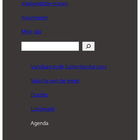
Veelgestelde vragen
Abonneren
Mijn 360
Z
o
e
Vandaag in de buitenlandse pers
k
Selectie van de week
e
n
Dossier
Longreads
Agenda