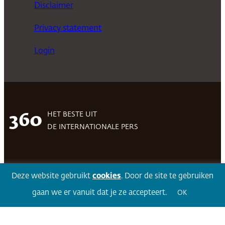
Disclaimer
Privacy statement
Login
HET BESTE UIT
360
DE INTERNATIONALE PERS
Facebook
LinkedIn
Twitter
Volg 360
Deze website gebruikt
cookies
. Door de site te gebruiken
gaan we er vanuit dat je ze accepteert.
OK