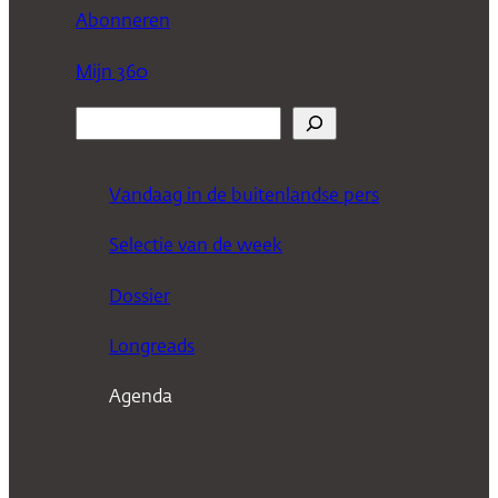
Abonneren
Mijn 360
Z
o
e
Vandaag in de buitenlandse pers
k
Selectie van de week
e
n
Dossier
Longreads
Agenda