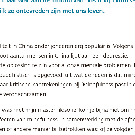
een maar wat aan de inhoud van ons hoofd knut
k zo ontevreden zijn met ons leven.
teit in China onder jongeren erg populair is. Volgen
root aantal mensen in China lijdt aan een depressie.
e oplossing te zijn voor al onze mentale problemen. I
 boeddhistisch is opgevoed, uit wat de reden is dat mi
r kritische kanttekeningen bij. ‘Mindfulness past in d
te veronachtzamen.’
 was met mijn master filosofie, kon je bijna niet om m
fecten van mindfulness, in samenwerking met de afdeli
een of andere manier bij betrokken was: of ze volgde