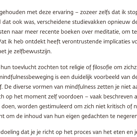
iggehouden met deze ervaring – zozeer zelfs dat ik s
end dat ook was, verscheidene studievakken opnieuw d
sten naar meer recente boeken over meditatie, om te
t ik heb ontdekt heeft verontrustende implicaties v
t je zelfbewustzijn.
 toevlucht zochten tot religie of filosofie om zichz
mindfulnessbeweging is een duidelijk voorbeeld van d
elf. De diverse vormen van mindfulness zetten je niet 
ich op het moment zelf voordoen – vaak beschreven al
doen, worden gestimuleerd om zich niet kritisch of 
acht om de inhoud van hun eigen gedachten te negeren
bedoeling dat je je richt op het proces van het eten en j