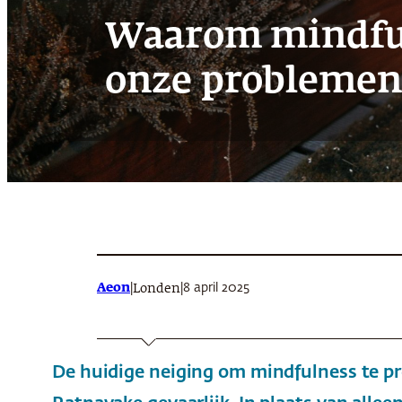
Waarom mindfuln
onze problemen
Aeon
|
|
8 april 2025
Londen
De huidige neiging om mindfulness te pr