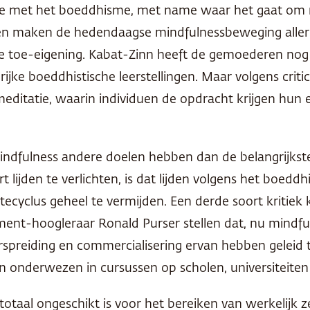
latie met het boeddhisme, met name waar het gaat om 
en maken de hedendaagse mindfulnessbeweging allerle
le toe-eigening. Kabat-Zinn heeft de gemoederen nog
jke boeddhistische leerstellingen. Maar volgens criti
 meditatie, waarin individuen de opdracht krijgen hun
indfulness andere doelen hebben dan de belangrijks
lijden te verlichten, is dat lijden volgens het boeddh
yclus geheel te vermijden. Een derde soort kritiek k
gement-hoogleraar Ronald Purser stellen dat, nu mind
erspreiding en commercialisering ervan hebben geleid 
n onderwezen in cursussen op scholen, universiteiten
taal ongeschikt is voor het bereiken van werkelijk z