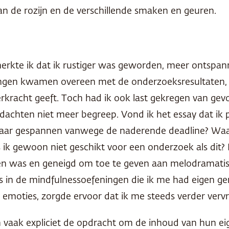
an de rozijn en de verschillende smaken en geuren.
kte ik dat ik rustiger was geworden, meer ontspanne
ringen kwamen overeen met de onderzoeksresultaten,
rkracht geeft. Toch had ik ook last gekregen van gev
edachten niet meer begreep. Vond ik het essay dat ik
n maar gespannen vanwege de naderende deadline? Wa
ik gewoon niet geschikt voor een onderzoek als dit? I
n was en geneigd om toe te geven aan melodramatis
ts in de mindfulnessoefeningen die ik me had eigen 
moties, zorgde ervoor dat ik me steeds verder vervr
n vaak expliciet de opdracht om de inhoud van hun e