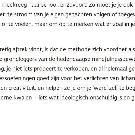
 meekreeg naar school, enzovoort. Zo moet je je ook al
niet de stroom van je eigen gedachten volgen of toegev
en of te voelen, maar om op te merken wat er zoal in j
ig aftrek vindt, is dat de methode zich voordoet al
e grondleggers van de hedendaagse mindfulnessbeweg
ng, je niet iets probeert te verkopen, en al helemaal g
ssoefeningen goed zijn voor het verlichten van licham
 creativiteit, en helpen ze je om je ‘ware’ zelf te beg
e kwalen – iets wat ideologisch onschuldig is en gem