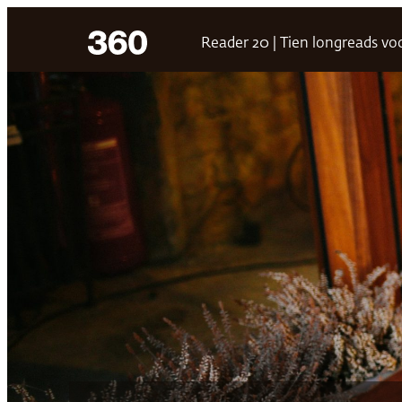
Ga
Reader 20 | Tien longreads voo
naar
de
inhoud