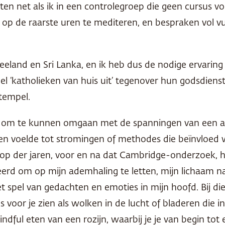
aten net als ik in een controlegroep die geen cursus 
p de raarste uren te mediteren, en bespraken vol vu
eland en Sri Lanka, en ik heb dus de nodige ervaring m
l ‘katholieken van huis uit’ tegenover hun godsdienst
tempel.
apie, om te kunnen omgaan met de spanningen van een
ken voelde tot stromingen of methodes die beïnvloed 
 loop der jaren, voor en na dat Cambridge-onderzoek,
erd om op mijn ademhaling te letten, mijn lichaam na 
 spel van gedachten en emoties in mijn hoofd. Bij die
oor je zien als wolken in de lucht of bladeren die in ee
indful eten van een rozijn, waarbij je je van begin tot