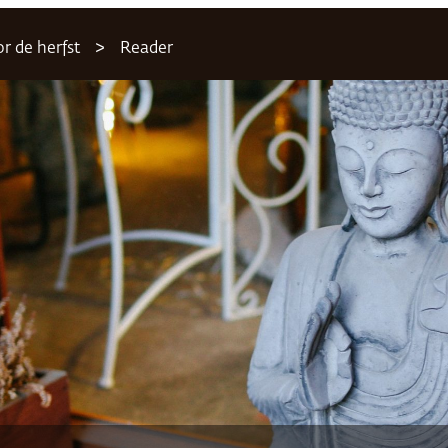
r de herfst
Reader