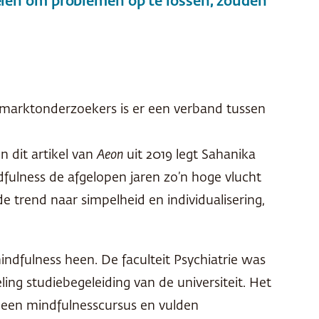
selen om problemen op te lossen, zouden
s marktonderzoekers is er een verband tussen
n dit artikel van
Aeon
uit 2019 legt Sahanika
ndfulness de afgelopen jaren zo’n hoge vlucht
e trend naar simpelheid en individualisering,
indfulness heen. De faculteit Psychiatrie was
ng studiebegeleiding van de universiteit. Het
n een mindfulnesscursus en vulden