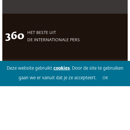
HET BESTE UIT
360
DE INTERNATIONALE PERS
Facebook
LinkedIn
Twitter
Volg 360
Deze website gebruikt
cookies
. Door de site te gebruiken
gaan we er vanuit dat je ze accepteert.
OK