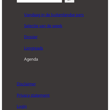
o
e
Vandaag in de buitenlandse pers
k
Selectie van de week
e
n
Dossier
Longreads
Agenda
Disclaimer
Privacy statement
Login