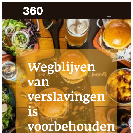
Ga
naar
de
inhoud
Wegblijven
van
verslavingen
is
voorbehouden