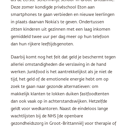
als de eerste ‘schermvrije school’ in Groot-Brittannië.
Deze zomer kondigde privéschool Eton aan
smartphones te gaan verbieden en nieuwe leerlingen
in plaats daarvan Nokia’s te geven. Ondertussen
zitten kinderen uit gezinnen met een laag inkomen
gemiddeld twee uur per dag meer op hun telefoon
dan hun rijkere leeftijdsgenoten.
Daarbij komt nog het feit dat geld je beschermt tegen
allerlei omstandigheden die verslaving in de hand
werken. Junkfood is het aantrekkelijkst als je niet de
tijd, het geld of de emotionele energie hebt om op
zoek te gaan naar gezonde alternatieven: om
makkelijk klanten te lokken duiken fastfood­tenten
dan ook vaak op in achterstandswijken. Hetzelfde
geldt voor wedkantoren. Naast de eindeloos lange
wachtlijsten bij de NHS [de openbare
gezondheidszorg in Groot-Brittannië] voor therapie of