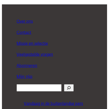
Over ons
Contact
Missie en selectie
Veelgestelde vragen
Abonneren
Mijn 360
Z
o
e
Vandaag in de buitenlandse pers
k