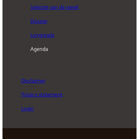
Selectie van de week
e
n
Dossier
Longreads
Agenda
Disclaimer
Privacy statement
Login