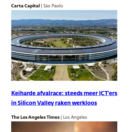
Carta Capital
| São Paolo
Keiharde afvalrace: steeds meer ICT’ers
in Silicon Valley raken werkloos
The Los Angeles Times
| Los Angeles