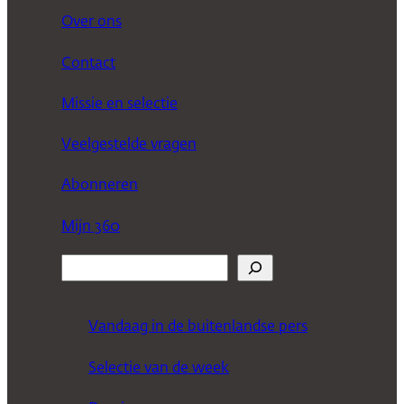
Over ons
Contact
Missie en selectie
Veelgestelde vragen
Abonneren
Mijn 360
Z
o
e
Vandaag in de buitenlandse pers
k
Selectie van de week
e
n