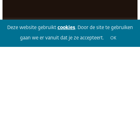
Facebook
LinkedIn
Twitter
Volg 360
Deze website gebruikt
cookies
. Door de site te gebruiken
gaan we er vanuit dat je ze accepteert.
OK