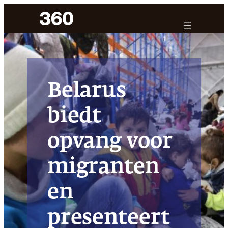
Ga
naar
de
inhoud
Belarus
biedt
opvang voor
migranten
en
presenteert