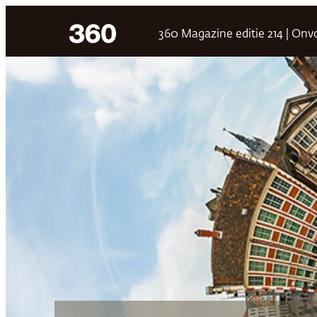
Ga
360 Magazine editie 214 | On
naar
de
inhoud