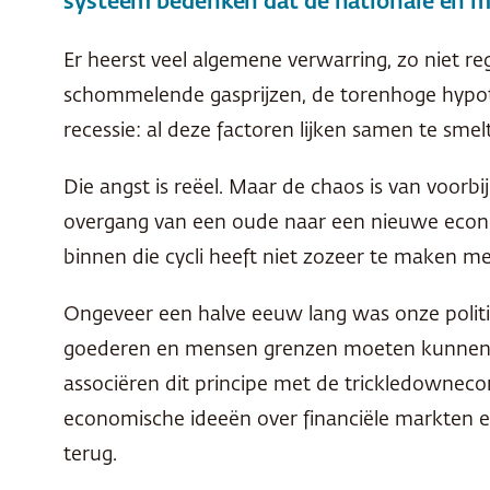
systeem bedenken dat de nationale en m
Er heerst veel algemene verwarring, zo niet r
schommelende gasprijzen, de torenhoge hypot
recessie: al deze factoren lijken samen te smel
Die angst is reëel. Maar de chaos is van voor
overgang van een oude naar een nieuwe econom
binnen die cycli heeft niet zozeer te maken met
Ongeveer een halve eeuw lang was onze politi
goederen en mensen grenzen moeten kunnen o
associëren dit principe met de trickledownec
economische ideeën over financiële markten e
terug.