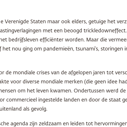
n in de Verenigde Staten maar ook elders, getuige het ve
astingverlagingen met een beoogd trickledowneffect.
t bedrijfsleven efficiënter worden. Maar die vermeend
 of het nou ging om pandemieën, tsunami’s, storingen 
or de mondiale crises van de afgelopen jaren tot ver
akte voor diverse mondiale merken (die geen idee had
rd mensen om het leven kwamen. Ondertussen werd de v
oor commercieel ingestelde landen en door de staat g
uitenland als gevolg.
sche agenda zijn zeldzaam en leiden tot hervorminge