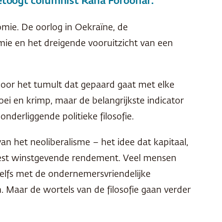
etoogt columnist Rana Foroohar.
omie. De oorlog in Oekraïne, de
e en het dreigende vooruitzicht van een
door het tumult dat gepaard gaat met elke
i en krimp, maar de belangrijkste indicator
nderliggende politieke filosofie.
 het neoliberalisme – het idee dat kapitaal,
est winstgevende rendement. Veel mensen
elfs met de ondernemersvriendelijke
 Maar de wortels van de filosofie gaan verder