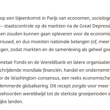
 op een bijeenkomst in Parijs van economen, sociologe
– staatscontrole op de markten na de Great Depress
en zouden kunnen gaan opleveren voor de economische
rouwd, en dus moesten nationale belangen (of, meer i
ingen, zodat markten en de samenleving als geheel g
Monetair Fonds en de Wereldbank en latere organisatie
rschrijdende mondiale financiën, handel en ondernem
g voor de Washington-consensus, een reeks economisch
emmerde globalisering. Dit recept zorgde voor meer g
 behoorden wereldwijd tot de sterkste groeiperioden 
ijke landen.