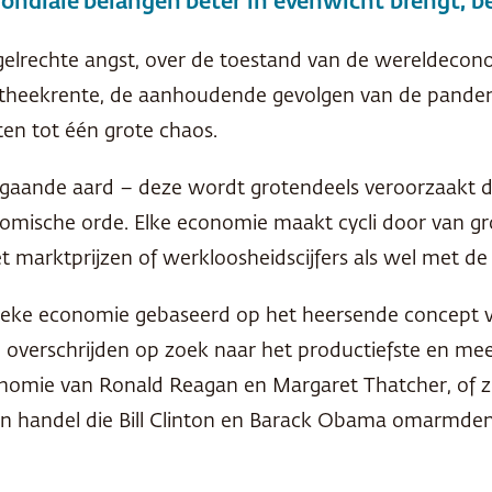
ondiale belangen beter in evenwicht brengt, b
egelrechte angst, over de toestand van de wereldecon
heekrente, de aanhoudende gevolgen van de pandemi
ten tot één grote chaos.
bijgaande aard – deze wordt grotendeels veroorzaakt 
ische orde. Elke economie maakt cycli door van groe
 marktprijzen of werkloosheidscijfers als wel met de o
eke economie gebaseerd op het heersende concept van
verschrijden op zoek naar het productiefste en me
onomie van Ronald Reagan en Margaret Thatcher, of z
n handel die Bill Clinton en Barack Obama omarmden.