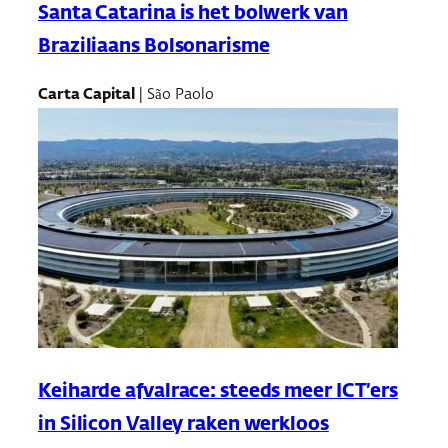
Santa Catarina is het bolwerk van
Braziliaans Bolsonarisme
Carta Capital
| São Paolo
Keiharde afvalrace: steeds meer ICT’ers
in Silicon Valley raken werkloos