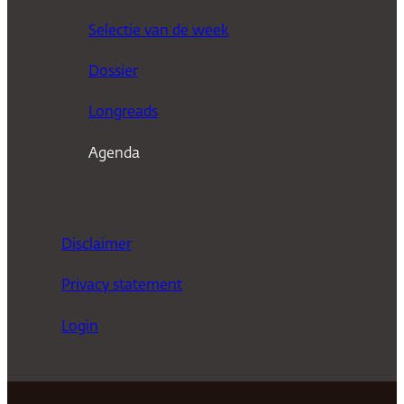
k
Selectie van de week
e
n
Dossier
Longreads
Agenda
Disclaimer
Privacy statement
Login