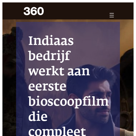
Ga
naar
de
inhoud
Indiaas
bedrijf
werkt aan
eerste
bioscoopfilm
die
compleet