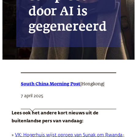
door AI is
gegenereerd
South China Morning Post
|
|
Hongkong
7 april 2025
Lees ook het andere kort nieuws uit de
buitenlandse pers van vandaag:
»
VK: Hogerhuis wijst oproep van Sunak om Rwanda-