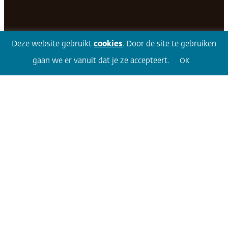
Facebook
LinkedIn
Twitter
Volg 360
Deze website gebruikt
cookies
. Door de site te gebruiken
gaan we er vanuit dat je ze accepteert.
OK