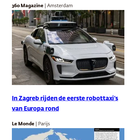
360 Magazine
| Amsterdam
In Zagreb rijden de eerste robottaxi’s
van Europa rond
Le Monde
| Parijs