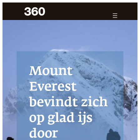
Ga
naar
de
inhoud
Mount
Everest
bevindt zich
op glad ijs
door