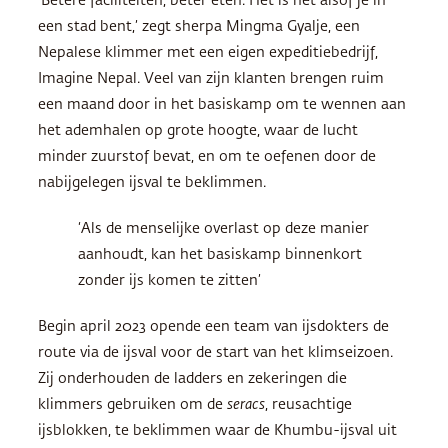
‘Betere faciliteiten, beter eten. Het is net alsof je in
een stad bent,’ zegt sherpa Mingma Gyalje, een
Nepalese klimmer met een eigen expeditiebedrijf,
Imagine Nepal. Veel van zijn klanten brengen ruim
een maand door in het basiskamp om te wennen aan
het ademhalen op grote hoogte, waar de lucht
minder zuurstof bevat, en om te oefenen door de
nabijgelegen ijsval te beklimmen.
‘Als de menselijke overlast op deze manier
aanhoudt, kan het basiskamp binnenkort
zonder ijs komen te zitten’
Begin april 2023 opende een team van ijsdokters de
route via de ijsval voor de start van het klimseizoen.
Zij onderhouden de ladders en zekeringen die
klimmers gebruiken om de
seracs
, reusachtige
ijsblokken, te beklimmen waar de Khumbu-ijsval uit