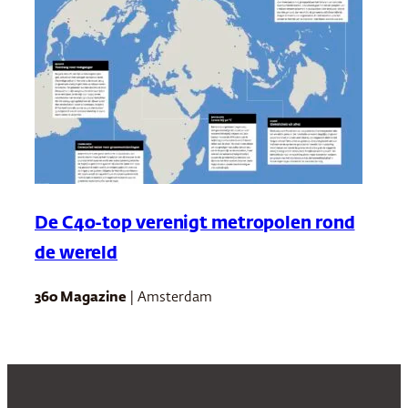
De C40-top verenigt metropolen rond
de wereld
360 Magazine
| Amsterdam