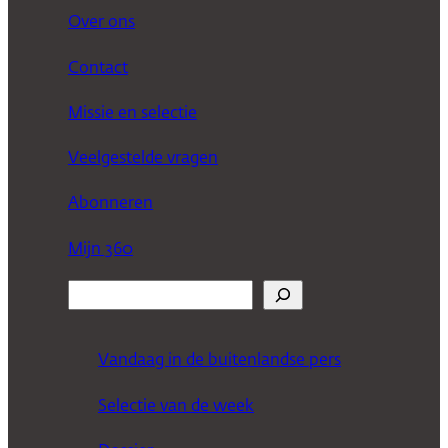
Over ons
Contact
Missie en selectie
Veelgestelde vragen
Abonneren
Mijn 360
Z
o
e
Vandaag in de buitenlandse pers
k
Selectie van de week
e
n