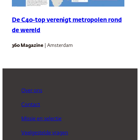
De C40-top verenigt metropolen rond
de wereld
360 Magazine
| Amsterdam
Over ons
Contact
Missie en selectie
Veelgestelde vragen