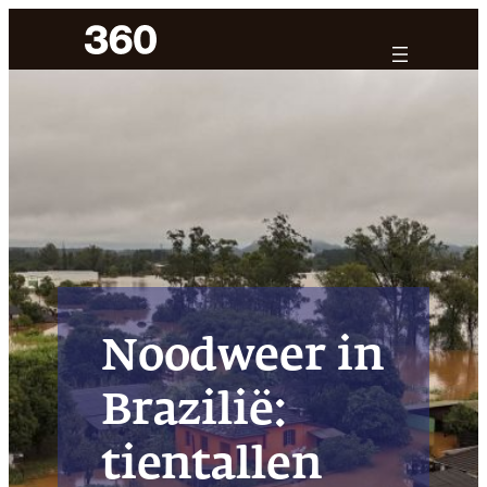
Ga
naar
de
inhoud
Noodweer in
Brazilië:
tientallen