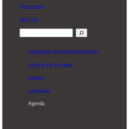
Abonneren
Mijn 360
Z
o
e
Vandaag in de buitenlandse pers
k
Selectie van de week
e
n
Dossier
Longreads
Agenda