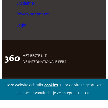
Disclaimer
Privacy statement
Login
HET BESTE UIT
360
DE INTERNATIONALE PERS
Facebook
LinkedIn
Twitter
Volg 360
Deze website gebruikt
cookies
. Door de site te gebruiken
gaan we er vanuit dat je ze accepteert.
OK