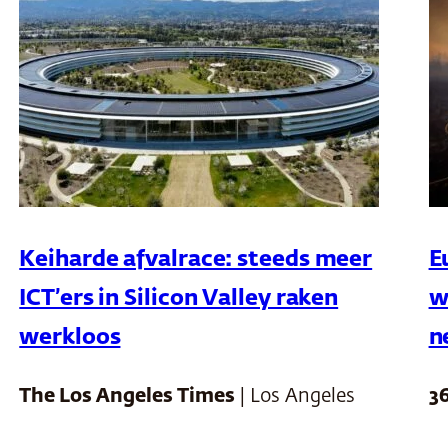
Keiharde afvalrace: steeds meer
E
ICT’ers in Silicon Valley raken
w
werkloos
n
The Los Angeles Times
| Los Angeles
3