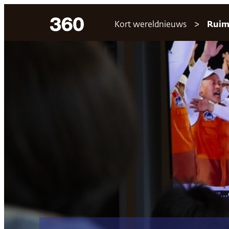
Ga
Kort wereldnieuws
Ruim
naar
de
inhoud