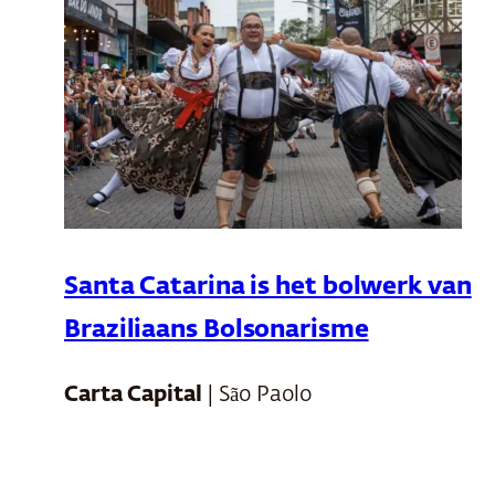
Santa Catarina is het bolwerk van
Braziliaans Bolsonarisme
Carta Capital
| São Paolo