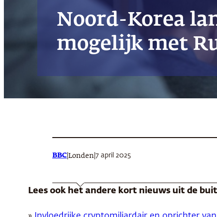
Noord-Korea lanc
mogelijk met Ru
BBC
|
|
7 april 2025
Londen
Lees ook het andere kort nieuws uit de bu
»
Invloedrijke cryptomiljardair en oprichter va