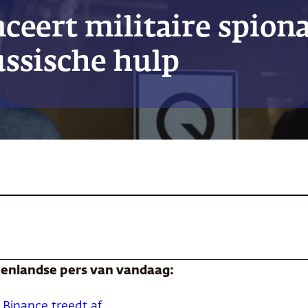
eert militaire spiona
ssische hulp
itenlandse pers van vandaag:
n Binance treedt af