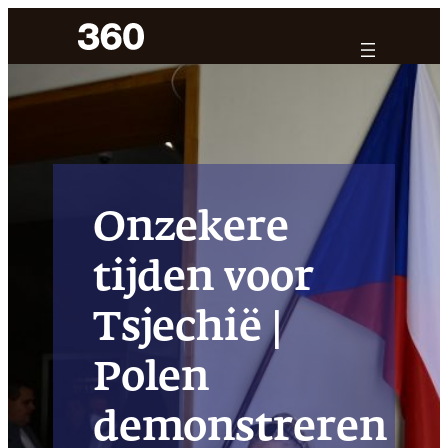
Ga
naar
de
inhoud
Onzekere
tijden voor
Tsjechië |
Polen
demonstreren