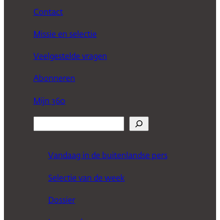
Contact
Missie en selectie
Veelgestelde vragen
Abonneren
Mijn 360
Z
o
e
Vandaag in de buitenlandse pers
k
Selectie van de week
e
n
Dossier