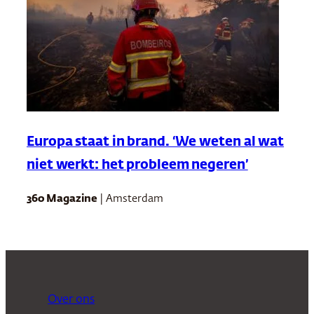
Europa staat in brand. ‘We weten al wat
niet werkt: het probleem negeren’
360 Magazine
| Amsterdam
Over ons