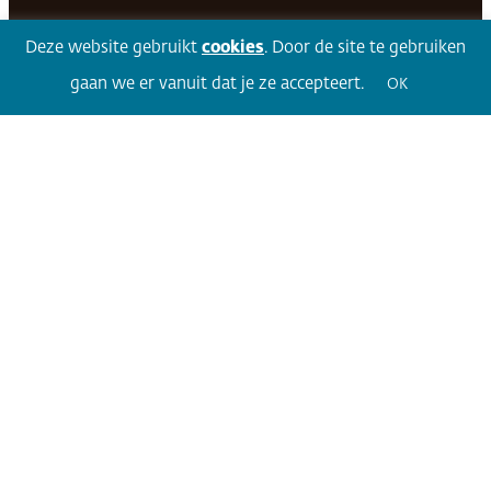
Facebook
LinkedIn
Twitter
Volg 360
Deze website gebruikt
cookies
. Door de site te gebruiken
gaan we er vanuit dat je ze accepteert.
OK