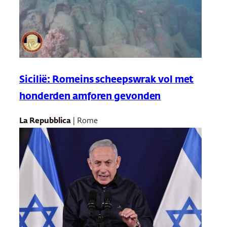
Sicilië: Romeins scheepswrak vol met
honderden amforen gevonden
La Repubblica
| Rome