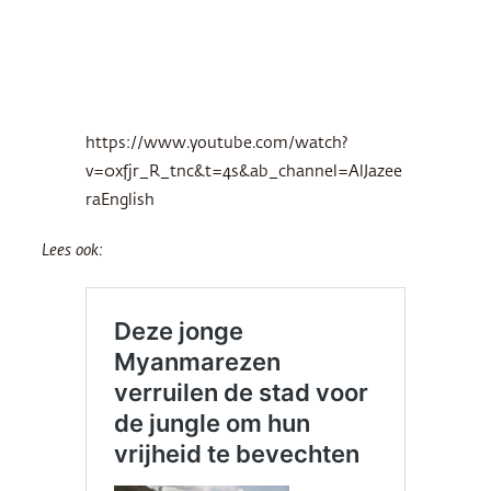
https://www.youtube.com/watch?
v=0xfjr_R_tnc&t=4s&ab_channel=AlJazee
raEnglish
Lees ook: