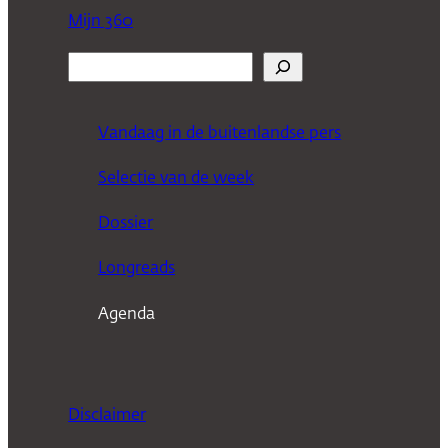
Mijn 360
Z
o
e
Vandaag in de buitenlandse pers
k
Selectie van de week
e
n
Dossier
Longreads
Agenda
Disclaimer