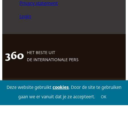
Privacy statement
Login
HET BESTE UIT
360
DE INTERNATIONALE PERS
Facebook
LinkedIn
Twitter
Volg 360
Deze website gebruikt
cookies
. Door de site te gebruiken
gaan we er vanuit dat je ze accepteert.
OK