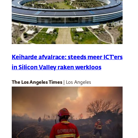
Keiharde afvalrace: steeds meer ICT’ers
in Silicon Valley raken werkloos
The Los Angeles Times
| Los Angeles