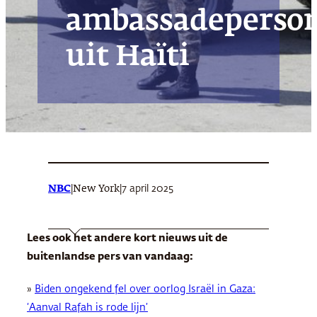
ambassadeperson
uit Haïti
NBC
|
|
7 april 2025
New York
Lees ook het andere kort nieuws uit de
buitenlandse pers van vandaag:
»
Biden ongekend fel over oorlog Israël in Gaza:
‘Aanval Rafah is rode lijn’