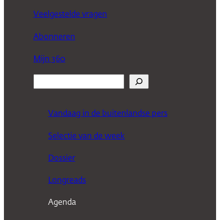
Veelgestelde vragen
Abonneren
Mijn 360
Z
o
e
Vandaag in de buitenlandse pers
k
Selectie van de week
e
n
Dossier
Longreads
Agenda