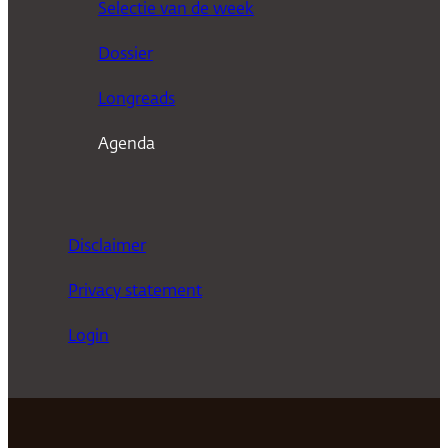
Selectie van de week
e
n
Dossier
Longreads
Agenda
Disclaimer
Privacy statement
Login