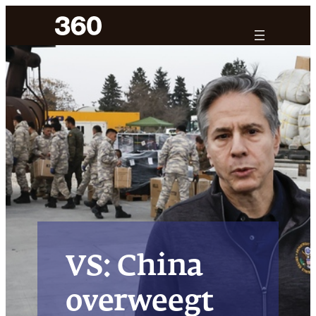
Ga
naar
de
inhoud
VS: China
overweegt