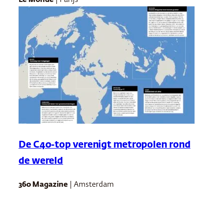
Le Monde
| Parijs
De C40-top verenigt metropolen rond
de wereld
360 Magazine
| Amsterdam