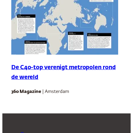
De C40-top verenigt metropolen rond
de wereld
360 Magazine
| Amsterdam