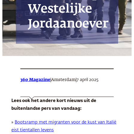
Westelijke
Jordaanoever
360 Magazine
|
|
7 april 2025
Amsterdam
Lees ook het andere kort nieuws uit de
buitenlandse pers van vandaag:
»
Bootsramp met migranten voor de kust van Italië
eist tientallen levens