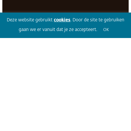
Facebook
LinkedIn
Twitter
Volg 360
Deze website gebruikt
cookies
. Door de site te gebruiken
gaan we er vanuit dat je ze accepteert.
OK