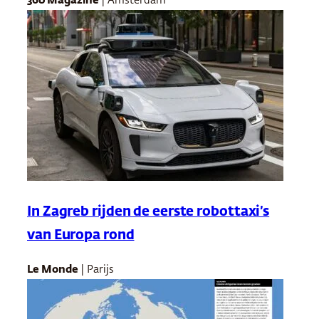
360 Magazine
| Amsterdam
In Zagreb rijden de eerste robottaxi’s
van Europa rond
Le Monde
| Parijs