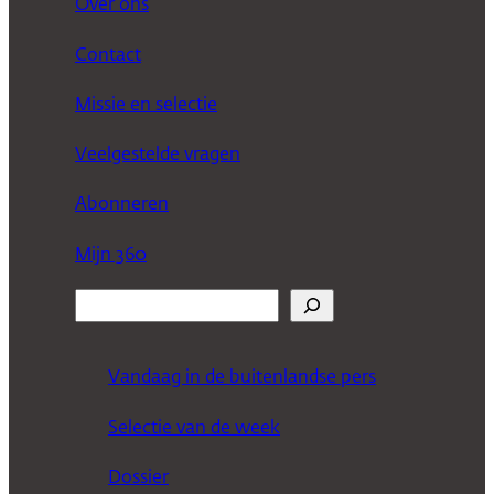
Over ons
Contact
Missie en selectie
Veelgestelde vragen
Abonneren
Mijn 360
Z
o
e
Vandaag in de buitenlandse pers
k
Selectie van de week
e
n
Dossier