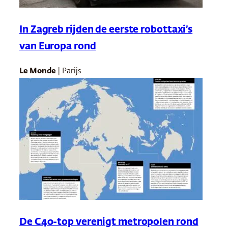
In Zagreb rijden de eerste robottaxi’s
van Europa rond
Le Monde
| Parijs
De C40-top verenigt metropolen rond