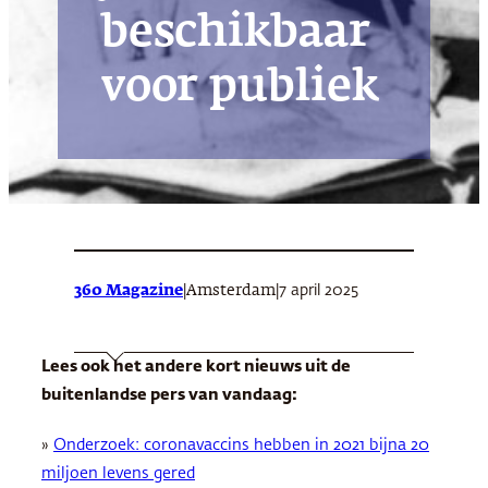
beschikbaar
voor publiek
360 Magazine
|
|
7 april 2025
Amsterdam
Lees ook het andere kort nieuws uit de
buitenlandse pers van vandaag:
»
Onderzoek: coronavaccins hebben in 2021 bijna 20
miljoen levens gered