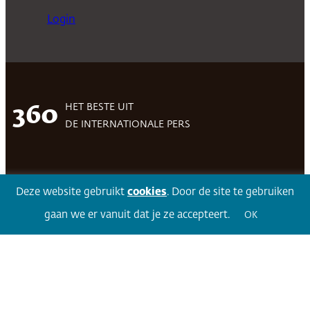
Login
HET BESTE UIT
360
DE INTERNATIONALE PERS
Facebook
LinkedIn
Twitter
Volg 360
Deze website gebruikt
cookies
. Door de site te gebruiken
gaan we er vanuit dat je ze accepteert.
OK