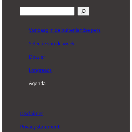
Z
o
e
Vandaag in de buitenlandse pers
k
Selectie van de week
e
n
Dossier
Longreads
Agenda
Disclaimer
Privacy statement