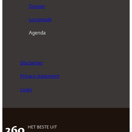
n
Dossier
Longreads
Agenda
Disclaimer
Privacy statement
Login
HET BESTE UIT
360