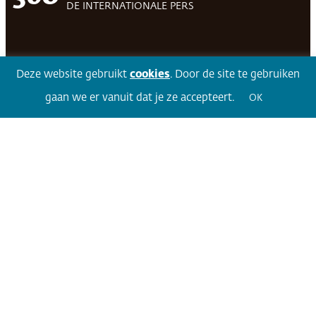
DE INTERNATIONALE PERS
Facebook
LinkedIn
Twitter
Volg 360
Deze website gebruikt
cookies
. Door de site te gebruiken
gaan we er vanuit dat je ze accepteert.
OK