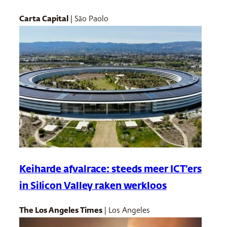
Carta Capital
| São Paolo
Keiharde afvalrace: steeds meer ICT’ers
in Silicon Valley raken werkloos
The Los Angeles Times
| Los Angeles