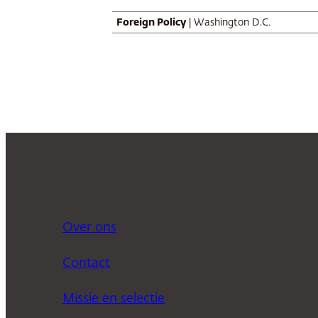
liggen
Foreign Policy
| Washington D.C.
Over ons
Contact
Missie en selectie