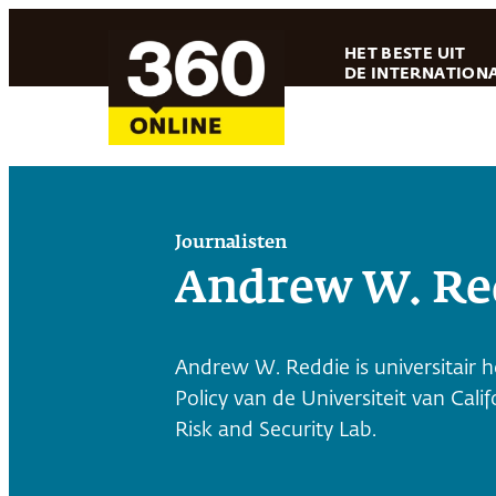
Ga
HET BESTE UIT
naar
DE INTERNATIONA
de
inhoud
Journalisten
Andrew W. Re
Andrew W. Reddie is universitair
Policy van de Universiteit van Cali
Risk and Security Lab.