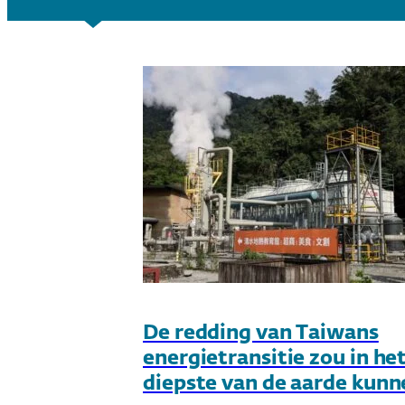
De redding van Taiwans
energietransitie zou in he
diepste van de aarde kunn