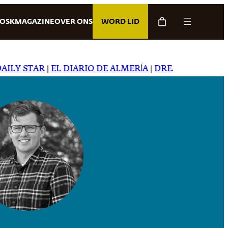
IOSK
MAGAZINE
OVER ONS
WORD LID
LY STAR
|
EL DIARIO DE ALMERÍA
|
DREAMING IN JAPAN