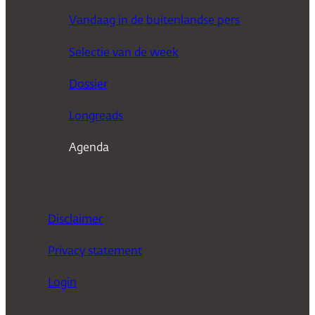
e
Vandaag in de buitenlandse pers
k
Selectie van de week
e
n
Dossier
Longreads
Agenda
Disclaimer
Privacy statement
Login