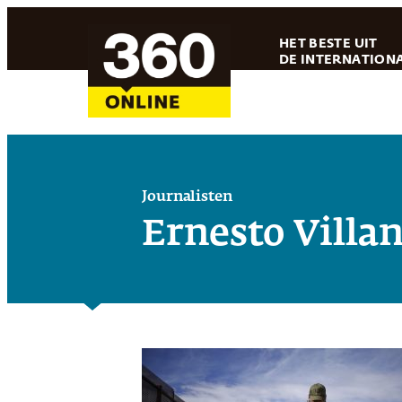
Ga
HET BESTE UIT
naar
DE INTERNATIONA
de
inhoud
Journalisten
Ernesto Villa