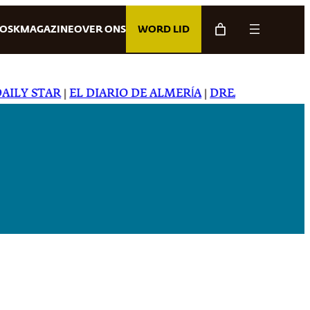
IOSK
MAGAZINE
OVER ONS
WORD LID
LY STAR
|
EL DIARIO DE ALMERÍA
|
DREAMING IN JAPA