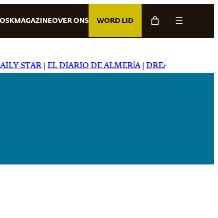
IOSK
MAGAZINE
OVER ONS
WORD LID
LY STAR
|
EL DIARIO DE ALMERÍA
|
DREAMING IN JAPAN