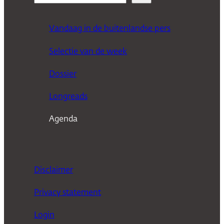
o
e
Vandaag in de buitenlandse pers
k
Selectie van de week
e
n
Dossier
Longreads
Agenda
Disclaimer
Privacy statement
Login